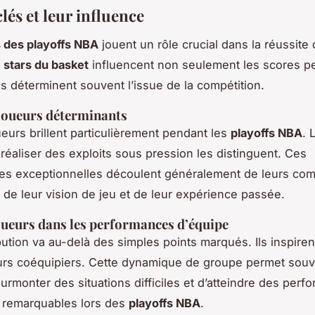
lés et leur influence
 des playoffs NBA
jouent un rôle crucial dans la réussite 
s
stars du basket
influencent non seulement les scores p
s déterminent souvent l’issue de la compétition.
 joueurs déterminants
ueurs brillent particulièrement pendant les
playoffs NBA
. 
 réaliser des exploits sous pression les distinguent. Ces
es exceptionnelles découlent généralement de leurs co
 de leur vision de jeu et de leur expérience passée.
oueurs dans les performances d’équipe
bution va au-delà des simples points marqués. Ils inspiren
urs coéquipiers. Cette dynamique de groupe permet souv
urmonter des situations difficiles et d’atteindre des per
 remarquables lors des
playoffs NBA
.