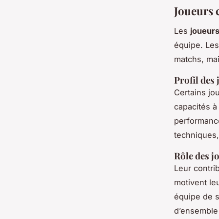
Joueurs c
Les
joueurs
équipe. Le
matchs, mai
Profil des
Certains jo
capacités à
performanc
techniques,
Rôle des j
Leur contri
motivent le
équipe de s
d’ensemble