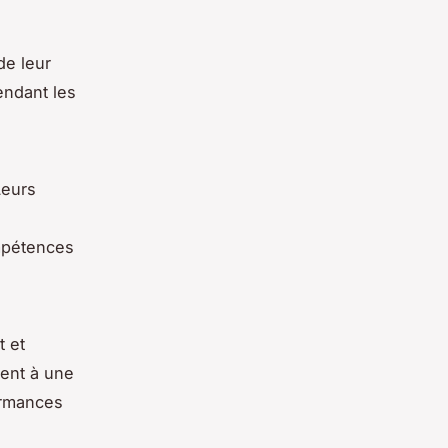
de leur
endant les
Leurs
mpétences
t et
ent à une
formances