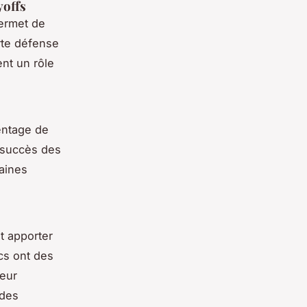
yoffs
permet de
rte défense
ent un rôle
centage de
e succès des
aines
t apporter
cs ont des
leur
 des