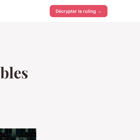
Décrypter le ruling →
bles