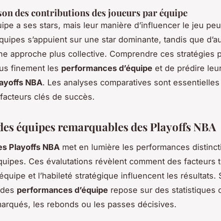
n des contributions des joueurs par équipe
pe a ses stars, mais leur manière d’influencer le jeu peut
quipes s’appuient sur une star dominante, tandis que d’a
ne approche plus collective. Comprendre ces stratégies 
lus finement les
performances d’équipe
et de prédire leu
layoffs NBA
. Les analyses comparatives sont essentielles
 facteurs clés de succès.
des équipes remarquables des Playoffs NBA
es Playoffs NBA
met en lumière les performances distinct
quipes. Ces évalutations révèlent comment des facteurs t
quipe et l’habileté stratégique influencent les résultats.
n des
performances d’équipe
repose sur des statistiques
marqués, les rebonds ou les passes décisives.