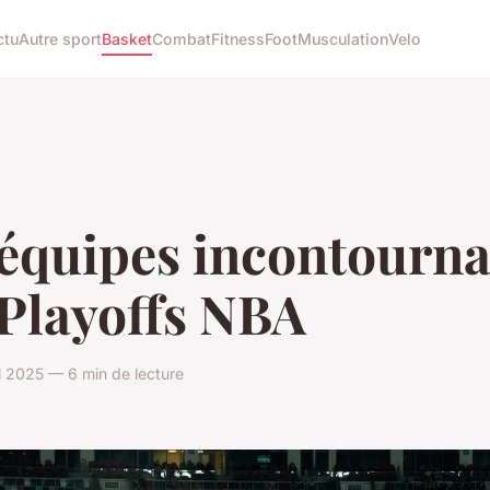
ctu
Autre sport
Basket
Combat
Fitness
Foot
Musculation
Velo
 équipes incontourna
 Playoffs NBA
il 2025 — 6 min de lecture