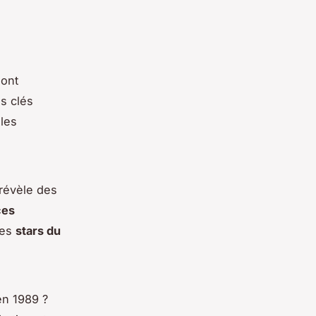
 ont
s clés
 les
 révèle des
ces
des
stars du
en 1989 ?