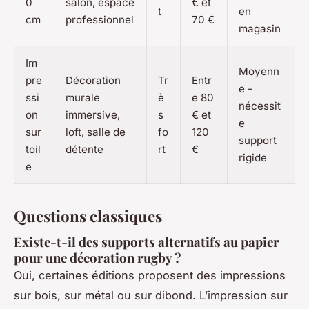
0
salon, espace
€ et
t
en
cm
professionnel
70 €
magasin
Im
Moyenn
pre
Décoration
Tr
Entr
e -
ssi
murale
è
e 80
nécessit
on
immersive,
s
€ et
e
sur
loft, salle de
fo
120
support
toil
détente
rt
€
rigide
e
Questions classiques
Existe-t-il des supports alternatifs au papier
pour une décoration rugby ?
Oui, certaines éditions proposent des impressions
sur bois, sur métal ou sur dibond. L’impression sur