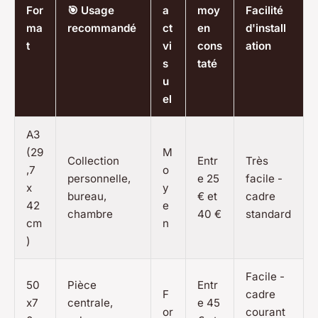
For
🎯 Usage
a
moy
Facilité
ma
recommandé
ct
en
d'install
t
vi
cons
ation
s
taté
u
el
A3
(29
M
Collection
Entr
Très
,7
o
personnelle,
e 25
facile -
x
y
bureau,
€ et
cadre
42
e
chambre
40 €
standard
cm
n
)
Facile -
50
Pièce
Entr
F
cadre
x7
centrale,
e 45
or
courant